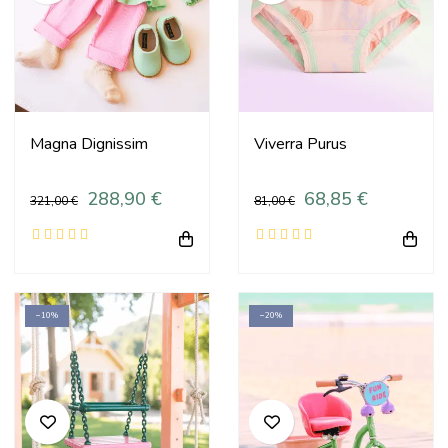
Magna Dignissim
Viverra Purus
288,90 €
68,85 €
321,00 €
81,00 €
−10%
−20%