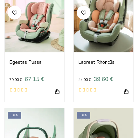
Egestas Pussa
Laoreet Rhoncūs
67,15 €
39,60 €
79,00 €
44,00 €
−10%
−10%