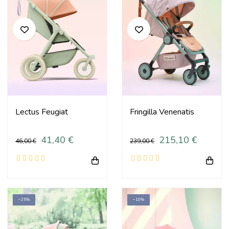
Lectus Feugiat
Fringilla Venenatis
41,40 €
215,10 €
46,00 €
239,00 €
−25%
−10%