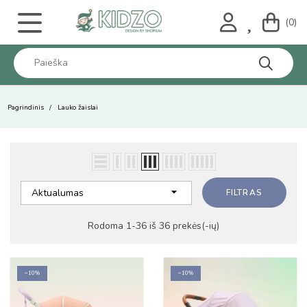
(0)
Pagrindinis
Lauko žaislai

Aktualumas
FILTRAS
Rodoma 1-36 iš 36 prekės(-ių)
−10%
−10%