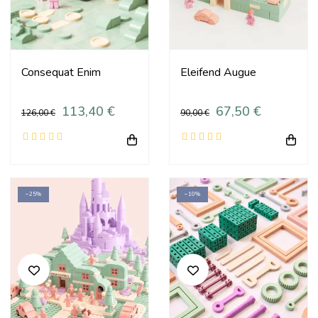
Consequat Enim
Eleifend Augue
113,40 €
67,50 €
126,00 €
90,00 €
−25%
−10%