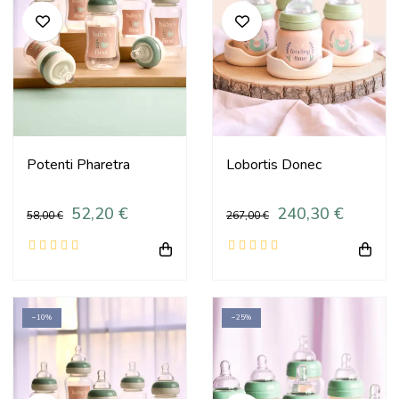
Potenti Pharetra
Lobortis Donec
52,20 €
240,30 €
58,00 €
267,00 €
−10%
−25%