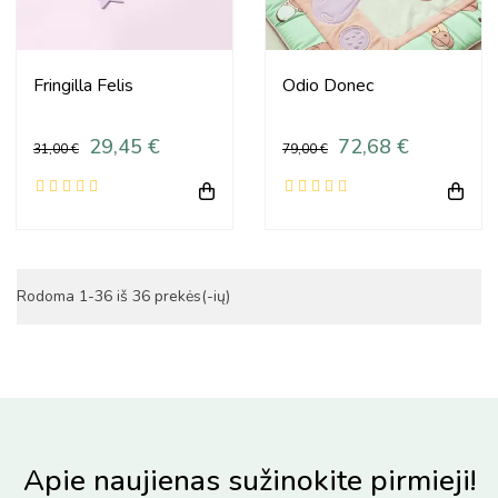
Fringilla Felis
Odio Donec
29,45 €
72,68 €
31,00 €
79,00 €
Rodoma 1-36 iš 36 prekės(-ių)
Apie naujienas sužinokite pirmieji!