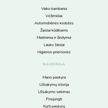
Vaiko kambariui
Vėžimėliai
Automobilinės kėdutės
Žaislai kūdikiams
Miatinimui ir žindymui
Lauko žaislai
Higienos priemonės
NAUDINGA
Mano paskyra
Užsakymų istorija
Užsakymo sekimas
Prisijungti
Kurti paskyrą