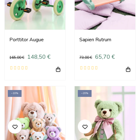
Porttitor Augue
Sapien Rutrum
148,50 €
65,70 €
165,00 €
73,00 €
−10%
−20%