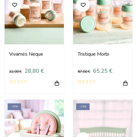
Vivamės Neque
Tristique Morbi
28,80 €
65,25 €
32,00 €
87,00 €
−10%
−15%