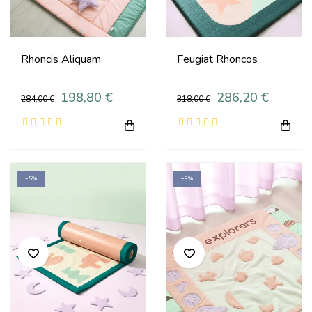
Rhoncis Aliquam
Feugiat Rhoncos
198,80 €
286,20 €
284,00 €
318,00 €
−5%
−8%